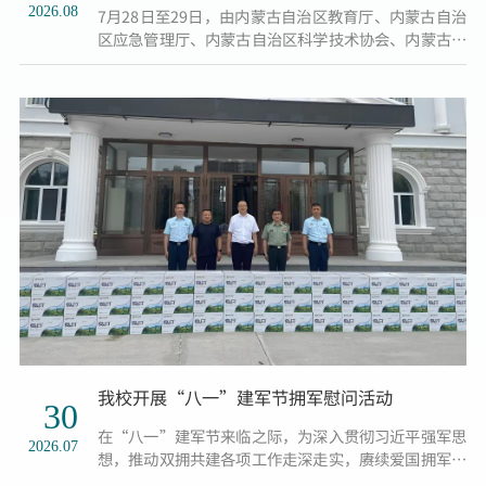
2026.08
7月28日至29日，由内蒙古自治区教育厅、内蒙古自治
区应急管理厅、内蒙古自治区科学技术协会、内蒙古自
治区消防救援总队、内蒙古自治区地震局五部门联合主
办，内蒙古民族大学承办的全区第二届高校安全管理人
员安全技能大比武在通辽市顺利举办。来自全区34所高
校的151名参赛选手同台比拼，我校参赛代表队荣获安
全知识竞赛单项二等奖，学校获评优秀组织奖。本届大
比武以“以赛砺技强本领 师生同心护校园”为主题，共
设置安全知识竞...
我校开展“八一”建军节拥军慰问活动
30
在“八一”建军节来临之际，为深入贯彻习近平强军思
2026.07
想，推动双拥共建各项工作走深走实，赓续爱国拥军、
爱民为民的优良传统，7月30日上午，我校组织开