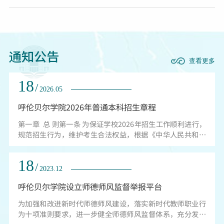
展“八一”拥军走访慰问活动。校党委副书记张宏天带
队一行三人，先后前往武警呼伦贝尔支队、海拉尔区人
民武装部开展走访，为驻地官兵送上慰问物资，开展座
谈交流，不断厚植军民鱼水情谊。走访慰问中，张宏天
代表学校向武警呼伦贝尔支队全体官兵、海拉尔区人民
通知公告
武装部全体干部致以...
查看更多
18
/
2026.05
呼伦贝尔学院2026年普通本科招生章程
第一章 总 则第一条 为保证学校2026年招生工作顺利进行，
规范招生行为，维护考生合法权益，根据《中华人民共和国
教育法》《中华人民共和国高等教育法》等相关法律及《教
育部关于做好2026年普通高校招生工作的通知》等有关规
18
定，结合学校招生工作实际情况，特制定本章程。第二条 呼
/
2023.12
伦贝尔学院是全日制普通高等学校，对取得我校学籍、在规
呼伦贝尔学院设立师德师风监督举报平台
定的年限内达到所学专业毕业要求的本科毕业生，颁发呼伦
贝尔学院普通本科学历证书；符合学...
为加强和改进新时代师德师风建设，落实新时代教师职业行
为十项准则要求，进一步健全师德师风监督体系，充分发挥