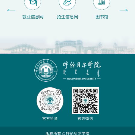
案例库
就业信息网
招生信息网
图书馆
文
官方抖音
官方微信
版权所有 © 呼伦贝尔学院