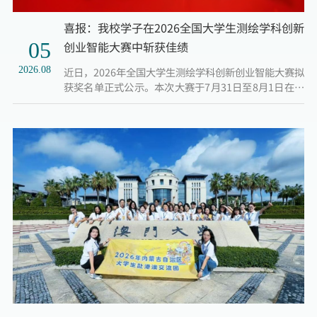
喜报：我校学子在2026全国大学生测绘学科创新
05
创业智能大赛中斩获佳绩
2026.08
近日，2026年全国大学生测绘学科创新创业智能大赛拟
获奖名单正式公示。本次大赛于7月31日至8月1日在河
南理工大学顺利举办，由中国测绘学会教育工作委员会
主办，是全国测绘学科领域极具权威性的A类核心竞
赛。赛事吸引力强劲，汇聚全国400余所高校、8000余
名测绘专业学子同台角逐、切磋技艺。我校参赛学子凭
借扎实的专业功底与出色的创新实践能力奋勇争先、斩
获佳绩，其中程佳上、刘轩赫两名学生分别斩获无人机
航测仿真赛项全国一...