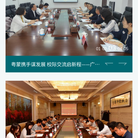
04
03
01
02
05
粤蒙携手谋发展 校际交流启新程——广东工业大学来我校开展调研交流