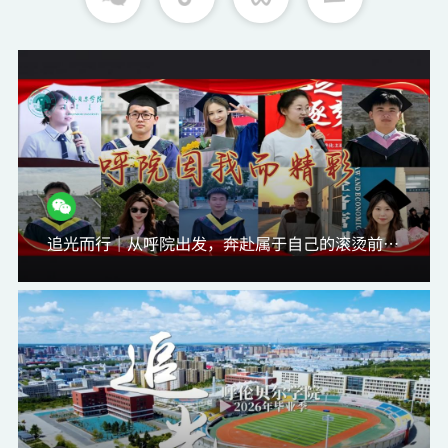
追光而行｜从呼院出发，奔赴属于自己的滚烫前程！