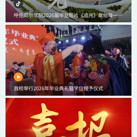
呼伦贝尔学院2026届毕业短片《追光》献给每一位即将启程的呼院学子：愿你我永葆追光初心，扎根基层沃土建功立业，心怀家国热土，以青春之名书写时代华章。#毕业季
我校举行2026年毕业典礼暨学位授予仪式