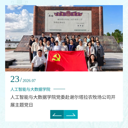
散、培训规模较小，实操设备投入、师资运营成本偏高。经
研究审议，现将金属非金属矿山安...
23
22
/
/
2026.07
2
工智能与大数据学院
体育学
人工智能与大数据学院党委赴谢尔塔拉农牧场公司开
体育学
展主题党日
企拓岗