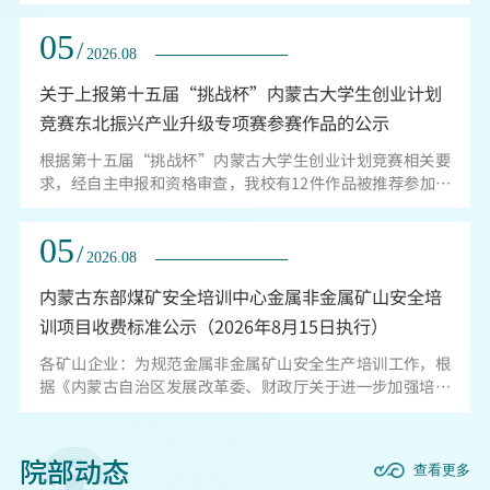
社会监督作用，畅通师德师风投诉举报途径，严肃惩处师德
失范行为，按照内蒙古自治区教育厅相关文件要求，决定面
05
向社会统一公布我校师德师风监督举报平台联系方式。一、
/
2026.08
师德师风监督举报平台联系方式：举报电话：0470-3103200
关于上报第十五届“挑战杯”内蒙古大学生创业计划
纪委监察专员办公室；0470-3103346教师发展中心（党委教
师工作部）；0470-3103117教师发展...
竞赛东北振兴产业升级专项赛参赛作品的公示
根据第十五届“挑战杯”内蒙古大学生创业计划竞赛相关要
求，经自主申报和资格审查，我校有12件作品被推荐参加东
北振兴产业升级专项赛，现予以公示。公示时间：2026年8月
5日-8月11日。联系电话：0470-3103055（团委）；
05
15147087775（团委）。共青团呼伦贝尔学院委员会2026年
/
2026.08
8月5日
内蒙古东部煤矿安全培训中心金属非金属矿山安全培
训项目收费标准公示（2026年8月15日执行）
​各矿山企业：为规范金属非金属矿山安全生产培训工作，根
据《内蒙古自治区发展改革委、财政厅关于进一步加强培训
收费管理工作有关问题的通知》（内发改费字〔2018〕1399
号）的要求：按照经营服务性收费管理的培训机构，收费标
准由具有相应培训资质、资格的培训机构根据培训成本和供
院部动态
查看更多
需情况自主确定。鉴于呼伦贝尔地区金属非金属矿山人员分