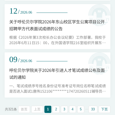
2026年引进人才评估认定总成绩序号姓名身份证号岗位名称
12
面试成绩总成绩是否进入体检环节1杨晨
/
2026.06
152102********2432辅导员岗位89.484.26是2任保鑫
152101********0316辅导员岗位8883.05是3唐伟
关于呼伦贝尔学院2026年东山校区学生公寓项目公开
152106********1747辅导员岗位83.482.01否4步琼
招聘甲方代表面试成绩的公告
152102********1228辅导员...
根据《2026年第3次校长办公会议纪要》工作部署，我校于
2026年6月11日15：00，在外国语学院216室组织开展东山
校区学生公寓项目甲方代表公开招聘面试工作。本次面试采
用结构化面试形式，单人作答时长10分钟，面试总分100分；
09
面试实行考官现场独立打分，按照规则去掉一个最高分、一
/
2026.06
个最低分后核算平均分为最终成绩，成绩现场核验、现场公
示。现将本次招聘面试成绩及体检入围人员名单公告如下：
呼伦贝尔学院关于2026年引进人才笔试成绩公布及面
一、面试成绩及入围体检人员名单姓名...
试的通知
一、笔试成绩序号姓名身份证号准考证号岗位名称笔试成绩
是否进入面试1唐伟152106********174720260511辅导员岗
位78.75是2杨晨152102********243220260516辅导员岗位
72.25是3刘妍230224********264420260419辅导员岗位
71.7是4任保鑫152101********031620260401辅导员岗位
...
首页
上页
1
2
3
4
5
33
下页
共321条
71.5是5战越152128********091720260403辅导员岗位71.4