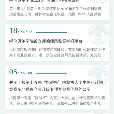
第一章 总 则第一条 为保证学校2026年招生工作顺利进行，
规范招生行为，维护考生合法权益，根据《中华人民共和国
教育法》《中华人民共和国高等教育法》等相关法律及《教
育部关于做好2026年普通高校招生工作的通知》等有关规
18
定，结合学校招生工作实际情况，特制定本章程。第二条 呼
/
2023.12
伦贝尔学院是全日制普通高等学校，对取得我校学籍、在规
定的年限内达到所学专业毕业要求的本科毕业生，颁发呼伦
呼伦贝尔学院设立师德师风监督举报平台
贝尔学院普通本科学历证书；符合学...
为加强和改进新时代师德师风建设，落实新时代教师职业行
为十项准则要求，进一步健全师德师风监督体系，充分发挥
社会监督作用，畅通师德师风投诉举报途径，严肃惩处师德
失范行为，按照内蒙古自治区教育厅相关文件要求，决定面
05
向社会统一公布我校师德师风监督举报平台联系方式。一、
/
2026.08
师德师风监督举报平台联系方式：举报电话：0470-3103200
纪委监察专员办公室；0470-3103346教师发展中心（党委教
关于上报第十五届“挑战杯”内蒙古大学生创业计划
师工作部）；0470-3103117教师发展...
竞赛东北振兴产业升级专项赛参赛作品的公示
根据第十五届“挑战杯”内蒙古大学生创业计划竞赛相关要
求，经自主申报和资格审查，我校有12件作品被推荐参加东
北振兴产业升级专项赛，现予以公示。公示时间：2026年8月
5日-8月11日。联系电话：0470-3103055（团委）；