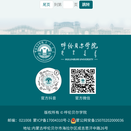
是6田苗370124********004X20260322辅导员岗位71.2是7
尾页
跳转
到第
页
步琼152102********122820260205辅导员岗位69.8否...
官方抖音
官方微信
版权所有 © 呼伦贝尔学院
邮编：021008
蒙ICP备17004310号-2
蒙公网安备15070202000036
地址:内蒙古呼伦贝尔市海拉尔区成吉思汗中路26号