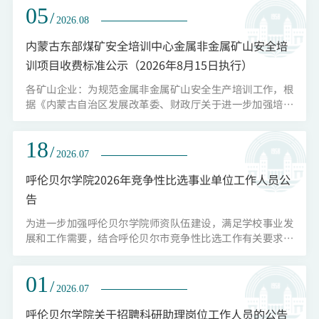
05
15147087775（团委）。共青团呼伦贝尔学院委员会2026年
/
2026.08
8月5日
内蒙古东部煤矿安全培训中心金属非金属矿山安全培
训项目收费标准公示（2026年8月15日执行）
​各矿山企业：为规范金属非金属矿山安全生产培训工作，根
据《内蒙古自治区发展改革委、财政厅关于进一步加强培训
收费管理工作有关问题的通知》（内发改费字〔2018〕1399
号）的要求：按照经营服务性收费管理的培训机构，收费标
18
准由具有相应培训资质、资格的培训机构根据培训成本和供
/
2026.07
需情况自主确定。鉴于呼伦贝尔地区金属非金属矿山人员分
散、培训规模较小，实操设备投入、师资运营成本偏高。经
呼伦贝尔学院2026年竞争性比选事业单位工作人员公
研究审议，现将金属非金属矿山安...
告
为进一步加强呼伦贝尔学院师资队伍建设，满足学校事业发
展和工作需要，结合呼伦贝尔市竞争性比选工作有关要求，
现面向呼伦贝尔市直、所属旗市区及以下机关（参公事业单
位）、事业单位竞争性比选事业单位工作人员。有关事项公
01
告如下：一、比选岗位需求计划本次计划竞争性比选3人，岗
/
2026.07
位类别为专业技术岗位2人，管理岗位1人。具体岗位需求见
《呼伦贝尔学院2026年竞争性比选事业单位工作人员岗位需
呼伦贝尔学院关于招聘科研助理岗位工作人员的公告