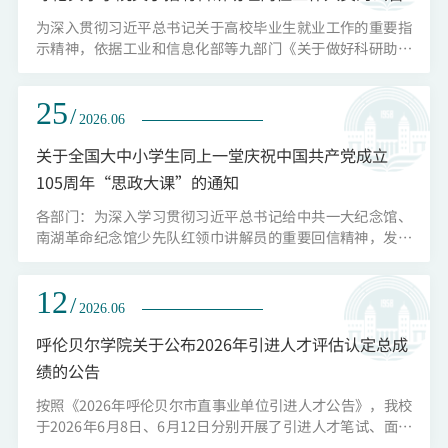
求表》（以下简称《岗位需求表》，...
为深入贯彻习近平总书记关于高校毕业生就业工作的重要指
示精神，依据工业和信息化部等九部门《关于做好科研助理
岗位开发促进高校毕业生就业工作的通知》（工信部联规
〔2026〕109号），现将科研助理（合同制）岗位工作人员
25
招聘有关事宜公布如下：一、基本条件本次招聘对象为符合
/
2026.06
以下条件的2026届全日制本科及以上学历应届毕业生：
（一）具有中华人民共和国国籍，遵守中华人民共和国宪法
关于全国大中小学生同上一堂庆祝中国共产党成立
和法律，拥护中国共产党领导；（二）遵纪守...
105周年“思政大课”的通知
各部门：为深入学习贯彻习近平总书记给中共一大纪念馆、
南湖革命纪念馆少先队红领巾讲解员的重要回信精神，发挥
思政课立德树人关键课程作用，中央宣传部、教育部、人民
日报社、中央广播电视总台联合组织全国大中小学生同上一
12
堂庆祝中国共产党成立105周年“思政大课”,现将观看工作
/
2026.06
通知如下。一、“思政大课”主题知党爱党跟党走二、教学
目标系统呈现党推进马克思主义中国化时代化的非凡探索历
呼伦贝尔学院关于公布2026年引进人才评估认定总成
程和重大理论成果，揭示“两个结合...
绩的公告
按照《2026年呼伦贝尔市直事业单位引进人才公告》，我校
于2026年6月8日、6月12日分别开展了引进人才笔试、面试
工作，现将评估认定总成绩公布如下：一、呼伦贝尔学院