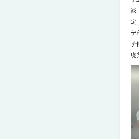
谈
定
宁
学
绕