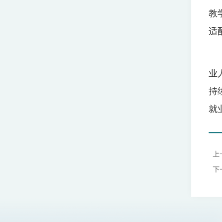
教
适
业
持
就
上
下