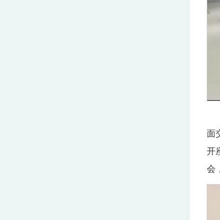
面
开
会