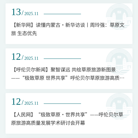
13
/
2025.11
【新华网】读懂内蒙古·新华访谈丨周玲强：草原文
旅 生态优先
12
/
2025.11
【呼伦贝尔新闻】聚智谋远 共绘草原旅游新图景
——“极致草原 世界共享”呼伦贝尔草原旅游高质量
发展学术研讨会侧记
12
/
2025.11
【人民网】“极致草原・世界共享”——呼伦贝尔草
原旅游高质量发展学术研讨会开幕