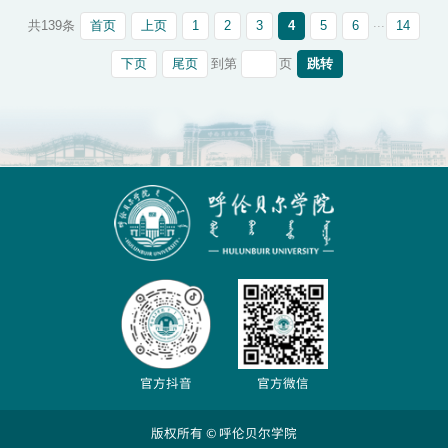
...
首页
上页
1
2
3
4
5
6
14
共139条
下页
尾页
跳转
到第
页
官方抖音
官方微信
版权所有 © 呼伦贝尔学院